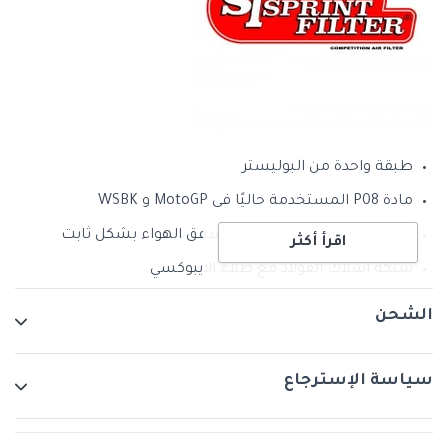
طبقة واحدة من البوليستر
مادة P08 المستخدمة حاليًا في MotoGP و WSBK
مادة بوليستر مبتكرة تسمح بتدفق الهواء بشكل ثابت
اقرأ أكثر
شبكة أسلاك الفولاذ مع طلاء الايبوكسي
توفر مساحة سطح المرشح المحسّنة مزيدًا من تدفق
الشحن
الهواء والمزيد من الطاقة والمزيد من الترشيح
زيادة نفاذية الهواء وكفاءة الترشيح بالمقارنة مع فلاتر
سياسة الإسترجاع
الهواء القطنية
تدفق الهواء: 5050 لتر / م 2 / ثانية. / الترشيح: 80