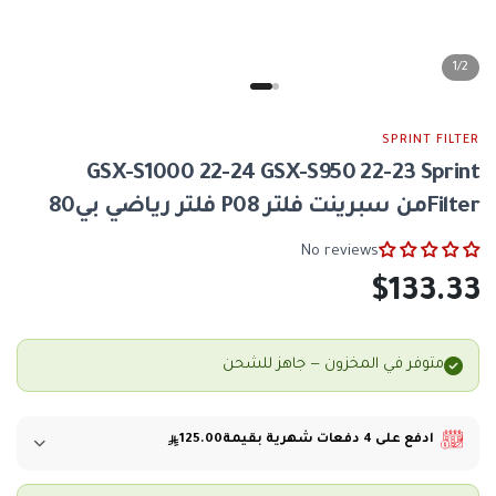
1/2
SCORPION EXO
SCORPION EXO
−11%
SPRINT FILTER
SCORPION من سكوربيون Exo-Tech Evo
SCORPION من سكوربيون EXO-TECH EVO
خوذة موديلار أسود لامع
GSX-S1000 22-24 GSX-S950 22-23 Sprint
CARBON خوذة موديلار كاربون لا
$501.07
$367.73
$413.33
Filterمن سبرينت فلتر P08 فلتر رياضي بي80
شتري
إشتري
No reviews
$133.33
متوفر
متوفر في المخزون — جاهز للشحن
في
المخزون
—
ادفع على 4 دفعات شهرية بقيمة
125.00
جاهز
للشحن