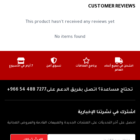
ميكرومتر
CUSTOMER REVIEWS
يمكن تنظيفها باستخدام الهواء المضغوط فقط
This product hasn't received any reviews yet
فلتر جاف ، لا يتطلب معالجة بالزيت
استبدال OEM المباشر
No items found
.
الشحن في جميع أنحاء
برنامج المكافآت
تسوق آمن
7 أيام في الأسبوع
العالم
تحتاج مساعدة؟ اتصل بفريق الدعم على
+966 54 488 7277
اشترك في نشرتنا الإخبارية
احصل على آخر التحديثات على المنتجات الجديدة والمبيعات القادمة والعروض المجانية